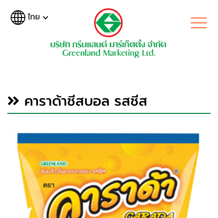
ไทย
คาราด้าชีสบอล รสชีส